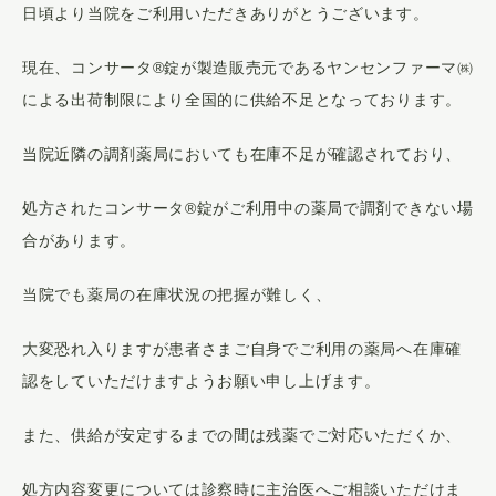
日頃より当院をご利用いただきありがとうございます。
医師紹介
現在、コンサータ®錠が製造販売元であるヤンセンファーマ㈱
お知らせ
による出荷制限により全国的に供給不足となっております。
アクセス
当院近隣の調剤薬局においても在庫不足が確認されており、
プライバシーポリシー
処方されたコンサータ®錠がご利用中の薬局で調剤できない場
合があります。
当院でも薬局の在庫状況の把握が難しく、
大変恐れ入りますが患者さまご自身でご利用の薬局へ在庫確
認をしていただけますようお願い申し上げます。
また、供給が安定するまでの間は残薬でご対応いただくか、
処方内容変更については診察時に主治医へご相談いただけま